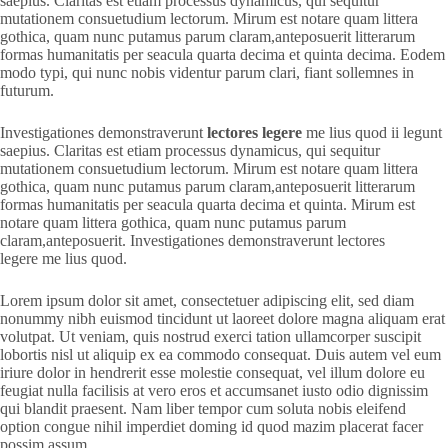
saepius. Claritas est etiam processus dynamicus, qui sequitur
mutationem consuetudium lectorum. Mirum est notare quam littera
gothica, quam nunc putamus parum claram,anteposuerit litterarum
formas humanitatis per seacula quarta decima et quinta decima. Eodem
modo typi, qui nunc nobis videntur parum clari, fiant sollemnes in
futurum.
Investigationes demonstraverunt
lectores legere
me lius quod ii legunt
saepius. Claritas est etiam processus dynamicus, qui sequitur
mutationem consuetudium lectorum. Mirum est notare quam littera
gothica, quam nunc putamus parum claram,anteposuerit litterarum
formas humanitatis per seacula quarta decima et quinta. Mirum est
notare quam littera gothica, quam nunc putamus parum
claram,anteposuerit. Investigationes demonstraverunt
lectores
legere me lius quod.
Lorem ipsum dolor sit amet, consectetuer adipiscing elit, sed diam
nonummy nibh euismod tincidunt ut laoreet dolore magna aliquam erat
volutpat. Ut veniam, quis nostrud exerci tation ullamcorper suscipit
lobortis nisl ut aliquip ex ea commodo consequat. Duis autem vel eum
iriure dolor in hendrerit esse molestie consequat, vel illum dolore eu
feugiat nulla facilisis at vero eros et accumsanet iusto odio dignissim
qui blandit praesent. Nam liber tempor cum soluta nobis eleifend
option congue nihil imperdiet doming id quod mazim placerat facer
possim assum.