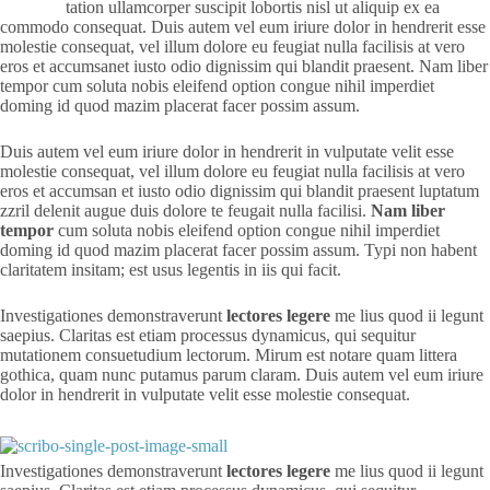
tation ullamcorper suscipit lobortis nisl ut aliquip ex ea
commodo consequat. Duis autem vel eum iriure dolor in hendrerit esse
molestie consequat, vel illum dolore eu feugiat nulla facilisis at vero
eros et accumsanet iusto odio dignissim qui blandit praesent. Nam liber
tempor cum soluta nobis eleifend option congue nihil imperdiet
doming id quod mazim placerat facer possim assum.
Duis autem vel eum iriure dolor in hendrerit in vulputate velit esse
molestie consequat, vel illum dolore eu feugiat nulla facilisis at vero
eros et accumsan et iusto odio dignissim qui blandit praesent luptatum
zzril delenit augue duis dolore te feugait nulla facilisi.
Nam liber
tempor
cum soluta nobis eleifend option congue nihil imperdiet
doming id quod mazim placerat facer possim assum. Typi non habent
claritatem insitam; est usus legentis in iis qui facit.
Investigationes demonstraverunt
lectores legere
me lius quod ii legunt
saepius. Claritas est etiam processus dynamicus, qui sequitur
mutationem consuetudium lectorum. Mirum est notare quam littera
gothica, quam nunc putamus parum claram. Duis autem vel eum iriure
dolor in hendrerit in vulputate velit esse molestie consequat.
Investigationes demonstraverunt
lectores legere
me lius quod ii legunt