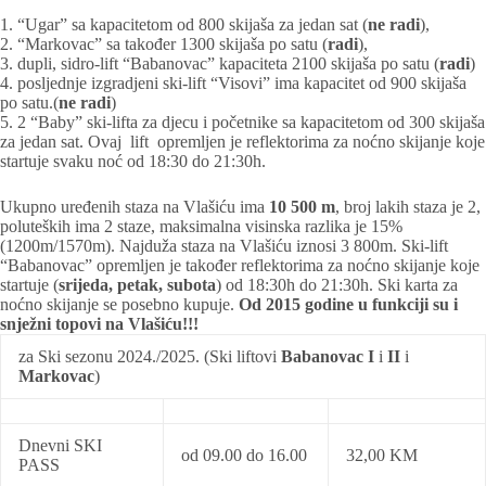
1. “Ugar” sa kapacitetom od 800 skijaša za jedan sat (
ne radi
),
2. “Markovac” sa također 1300 skijaša po satu (
radi
),
3. dupli, sidro-lift “Babanovac” kapaciteta 2100 skijaša po satu (
radi
)
4. posljednje izgradjeni ski-lift “Visovi” ima kapacitet od 900 skijaša
po satu.(
ne radi
)
5. 2 “Baby” ski-lifta za djecu i početnike sa kapacitetom od 300 skijaša
za jedan sat. Ovaj lift opremljen je reflektorima za noćno skijanje koje
startuje svaku noć od 18:30 do 21:30h.
Ukupno uređenih staza na Vlašiću ima
10 500 m
, broj lakih staza je 2,
poluteških ima 2 staze, maksimalna visinska razlika je 15%
(1200m/1570m). Najduža staza na Vlašiću iznosi 3 800m. Ski-lift
“Babanovac” opremljen je također reflektorima za noćno skijanje koje
startuje (
srijeda, petak, subota
) od 18:30h do 21:30h. Ski karta za
noćno skijanje se posebno kupuje.
Od 2015 godine u funkciji su i
snježni topovi na Vlašiću!!!
za Ski sezonu 2024./2025. (Ski liftovi
Babanovac
I
i
II
i
Markovac
)
Dnevni SKI
od 09.00 do 16.00
32,00 KM
PASS