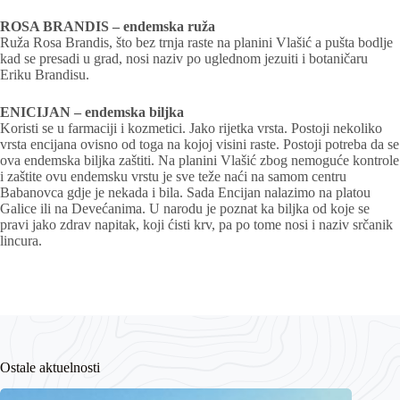
ROSA BRANDIS – endemska ruža
Ruža Rosa Brandis, što bez trnja raste na planini Vlašić a pušta bodlje
kad se presadi u grad, nosi naziv po uglednom jezuiti i botaničaru
Eriku Brandisu.
ENICIJAN – endemska biljka
Koristi se u farmaciji i kozmetici. Jako rijetka vrsta. Postoji nekoliko
vrsta encijana ovisno od toga na kojoj visini raste. Postoji potreba da se
ova endemska biljka zaštiti. Na planini Vlašić zbog nemoguće kontrole
i zaštite ovu endemsku vrstu je sve teže naći na samom centru
Babanovca gdje je nekada i bila. Sada Encijan nalazimo na platou
Galice ili na Devećanima. U narodu je poznat ka biljka od koje se
pravi jako zdrav napitak, koji ćisti krv, pa po tome nosi i naziv srčanik
lincura.
Ostale aktuelnosti