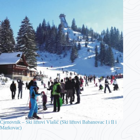
Cjenovnik – Ski liftovi Vlašić (Ski liftovi Babanovac I i II i
Markovac)