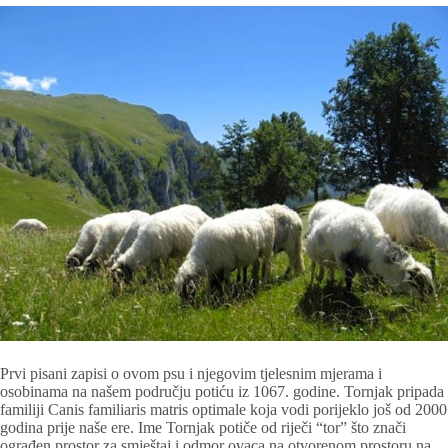
Prvi pisani zapisi o ovom psu i njegovim tjelesnim mjerama i
osobinama na našem području potiću iz 1067. godine. Tornjak pripada
familiji Canis familiaris matris optimale koja vodi porijeklo još od 2000
godina prije naše ere. Ime Tornjak potiče od riječi “tor” što znači
ograđen prostor za smještaj i odmor ovaca na otvorenom prostoru na