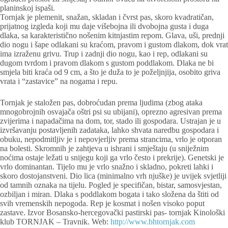
planinskoj ispaši.
Tornjak je plemenit, snažan, skladan i čvrst pas, skoro kvadratičan,
prijatnog izgleda koji mu daje višebojna ili dvobojna gusta i duga
dlaka, sa karakteristično nošenim kitnjastim repom. Glava, uši, prednji
dio nogu i šape odlakani su kraćom, pravom i gustom dlakom, dok vrat
ima izraženu grivu. Trup i zadnji dio nogu, kao i rep, odlakani su
dugom tvrdom i pravom dlakom s gustom poddlakom. Dlaka ne bi
smjela biti kraća od 9 cm, a što je duža to je poželjnjija, osobito griva
vrata i “zastavice” na nogama i repu.
Tornjak je staložen pas, dobroćudan prema ljudima (zbog ataka
mnogobrojnih osvajača oštri psi su ubijani), oprezno agresivan prema
zvijerima i napadačima na dom, tor, stado ili gospodara. Ustrajan je u
izvršavanju postavljenih zadataka, lahko shvata naredbu gospodara i
obuku, nepodmitljiv je i nepovjerljiv prema strancima, vrlo je otporan
na bolesti. Skromnih je zahtjeva u ishrani i smještaju (u sniježnim
noćima ostaje ležati u snijegu koji ga vrlo često i prekrije). Genetski je
vrlo dominantan. Tijelo mu je vrlo snažno i skladno, pokreti lahki i
skoro dostojanstveni. Dio lica (minimalno vrh njuške) je uvijek svjetliji
od tamnih oznaka na tijelu. Pogled je specifičan, bistar, samosvjestan,
ozbiljan i miran. Dlaka s poddlakom bogata i tako složena da štiti od
svih vremenskih nepogoda. Rep je kosmat i nošen visoko poput
zastave. Izvor Bosansko-hercegovački pastirski pas- tornjak Kinološki
klub TORNJAK – Travnik. Web:
http://www.bhtornjak.com