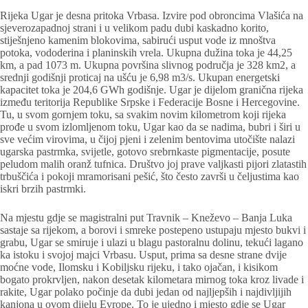
Rijeka Ugar je desna pritoka Vrbasa. Izvire pod obroncima Vlašića na
sjeverozapadnoj strani i u velikom padu dubi kaskadno korito,
stiješnjeno kamenim blokovima, sabirući usput vode iz mnoštva
potoka, vododerina i planinskih vrela. Ukupna dužina toka je 44,25
km, a pad 1073 m. Ukupna površina slivnog područja je 328 km2, a
srednji godišnji proticaj na ušću je 6,98 m3/s. Ukupan energetski
kapacitet toka je 204,6 GWh godišnje. Ugar je dijelom granična rijeka
između teritorija Republike Srpske i Federacije Bosne i Hercegovine.
Tu, u svom gornjem toku, sa svakim novim kilometrom koji rijeka
prođe u svom izlomljenom toku, Ugar kao da se nadima, bubri i širi u
sve većim virovima, u čijoj pjeni i zelenim bentovima utočište nalazi
ugarska pastrmka, svijetle, gotovo srebrnkaste pigmentacije, posute
peludom malih oranž tufnica. Društvo joj prave valjkasti pijori zlatastih
trbuščića i pokoji mramorisani pešić, što često završi u čeljustima kao
iskri brzih pastrmki.
Na mjestu gdje se magistralni put Travnik – Kneževo – Banja Luka
sastaje sa rijekom, a borovi i smreke postepeno ustupaju mjesto bukvi i
grabu, Ugar se smiruje i ulazi u blagu pastoralnu dolinu, tekući lagano
ka istoku i svojoj majci Vrbasu. Usput, prima sa desne strane dvije
moćne vode, Ilomsku i Kobiljsku rijeku, i tako ojačan, i kisikom
bogato prokrvljen, nakon desetak kilometara mirnog toka kroz livade i
rakite, Ugar polako počinje da dubi jedan od najljepših i najdivljijih
kanjona u ovom dijelu Evrope. To je ujedno i mjesto gdje se Ugar