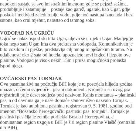
napokon sastaje sa svojim strašnim imenom; gdje se pejzaž sažima,
produbljuje i zatamnjuje – postaje kao garež, ugarak, kao Ugar, gdje
poskok i medvjed zajedno piju vodu, gdje noć nastupa iznenada i bez
sutona, kao crni mjehur, narastao od tamnog soka.
VODOPAD NA UGRIĆU
Ugrić se nalazi ispod ski lifta Ugar, uljeva se u rijeku Ugar. Manjeg je
toka nego sam Ugar. Ima dva prekrasna vodopada. Komunikativan je
bilo vozilom ili pješke, predstavlja cilj mnogim pješačkim turama. Na
udaljenosti oko 2 sata od hotela, upoznajete novi izgled i ljepotu ove
planine. Vodopad je visok nekih 15m i pruža mogućnosti prolaska
ispod njega.
OVČARSKI PAS TORNJAK
Ova pasmina živi na području BiH koja je tu postojala hiljadu godina
unazad, o čemu svijedoče i pisani dokumenti. Kroničari su ovog psa
registrirali prije deset stoljeća pod nazivom Kanis montanus – planinski
pas, a od davnina ga je naše domaće stanovništvo nazvalo Tornjak.
Tornjak je kao autohtona pasmina registrovan 9. 5. 1981. godine pod
imenom “Bosansko-hercegovački pastirski pas- tornjak”. Tornjak je
pastirski pas čija je zemlja porijekla Bosna i Hercegovina, a
dominantan region uzgoja u BiH je širi region planine Vlašić (centralni
dio BiH).