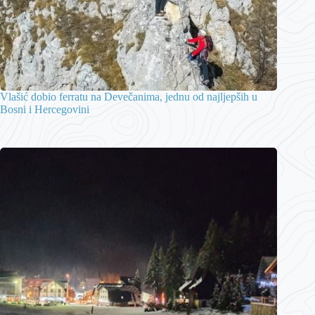
Vlašić dobio ferratu na Devečanima, jednu od najljepših u
Bosni i Hercegovini